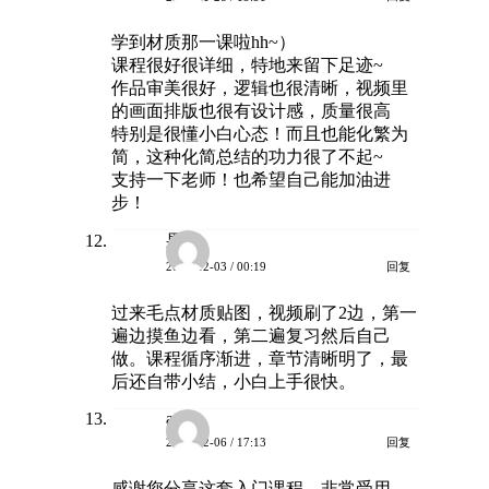
学到材质那一课啦hh~）
课程很好很详细，特地来留下足迹~
作品审美很好，逻辑也很清晰，视频里
的画面排版也很有设计感，质量很高
特别是很懂小白心态！而且也能化繁为
简，这种化简总结的功力很了不起~
支持一下老师！也希望自己能加油进
步！
果冻
回复
2023-12-03 / 00:19
过来毛点材质贴图，视频刷了2边，第一
遍边摸鱼边看，第二遍复习然后自己
做。课程循序渐进，章节清晰明了，最
后还自带小结，小白上手很快。
anka
回复
2023-12-06 / 17:13
感谢您分享这套入门课程，非常受用。