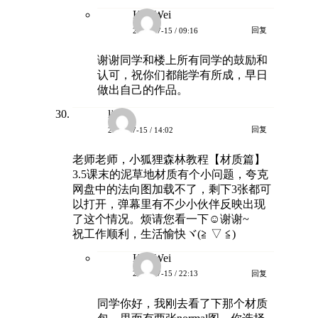
KurtWei
回复
2025-07-15 / 09:16
谢谢同学和楼上所有同学的鼓励和
认可，祝你们都能学有所成，早日
做出自己的作品。
lj
回复
2025-07-15 / 14:02
老师老师，小狐狸森林教程【材质篇】
3.5课末的泥草地材质有个小问题，夸克
网盘中的法向图加载不了，剩下3张都可
以打开，弹幕里有不少小伙伴反映出现
了这个情况。烦请您看一下☺谢谢~
祝工作顺利，生活愉快ヾ(≧ ▽ ≦)ゝ
KurtWei
回复
2025-07-15 / 22:13
同学你好，我刚去看了下那个材质