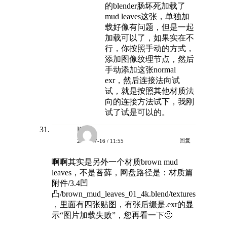
的blender肠坏死加载了
mud leaves这张，单独加
载好像有问题，但是一起
加载可以了，如果实在不
行，你按照手动的方式，
添加图像纹理节点，然后
手动添加这张normal
exr，然后连接法向试
试，就是按照其他材质法
向的连接方法试下，我刚
试了试是可以的。
lj
回复
2025-07-16 / 11:55
啊啊其实是另外一个材质brown mud
leaves，不是苔藓，网盘路径是：材质篇
附件/3.4凹
凸/brown_mud_leaves_01_4k.blend/textures
，里面有四张贴图，有张后缀是.exr的显
示“图片加载失败”，您再看一下🙂