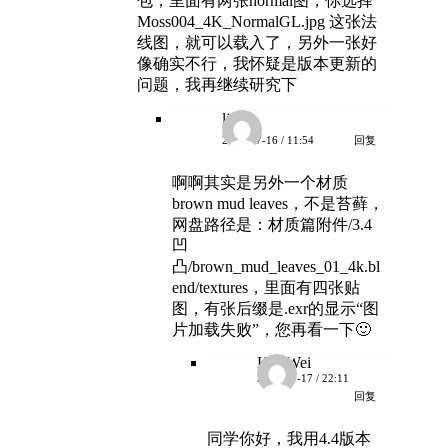
包，里面有两张normal图，你选择
Moss004_4K_NormalGL.jpg 这张法
线图，就可以载入了，另外一张好
像确实不行，我怀疑是版本更新的
问题，我再继续研究下
lj
回复
2025-07-16 / 11:54
啊啊其实是另外一个材质
brown mud leaves，不是苔藓，
网盘路径是：材质篇附件/3.4
凹
凸/brown_mud_leaves_01_4k.bl
end/textures，里面有四张贴
图，有张后缀是.exr的显示“图
片加载失败”，您再看一下🙂
KurtWei
2025-07-17 / 22:11
回复
同学你好，我用4.4版本